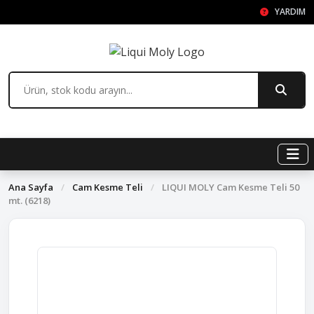
YARDIM
Ana Sayfa
/
Cam Kesme Teli
/
LIQUI MOLY Cam Kesme Teli 50
mt. (6218)