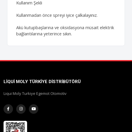
Kullanım Şekli
Kullanmadan önce spreyi iyice çalkalayınız.
Akü kutupbaşlarına ve oksidasyona müsait elektrik
bağlantılarına yeterince sıkın.
LIQUI MOLY TÜRKIYE DISTRIBÜTÖRÜ
Liqui Moly Turkiye Egemot Otomotiv