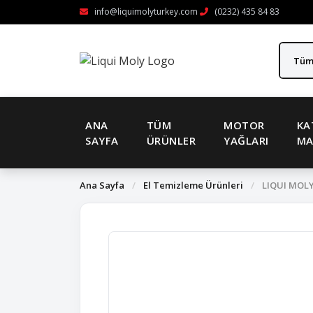
info@liquimolyturkey.com
(0232) 435 84 83
ANA
TÜM
MOTOR
KA
SAYFA
ÜRÜNLER
YAĞLARI
MA
Ana Sayfa
/
El Temizleme Ürünleri
/
LIQUI MOLY 