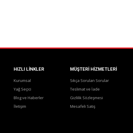
HIZLI LINKLER
MÜŞTERI HIZMETLERI
Kurumsal
Sıkça Sorulan Sorular
Yağ Seçici
Teslimat ve İade
Blog ve Haberler
Gizlilik Sözleşmesi
İletişim
Mesafeli Satış