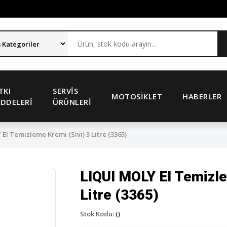
TKI
SERVIS
MOTOSIKLET
HABERLER
DDELERI
ÜRÜNLERI
El Temizleme Kremi (Sıvı) 3 Litre (3365)
LIQUI MOLY El Temizle
Litre (3365)
Stok Kodu:
()