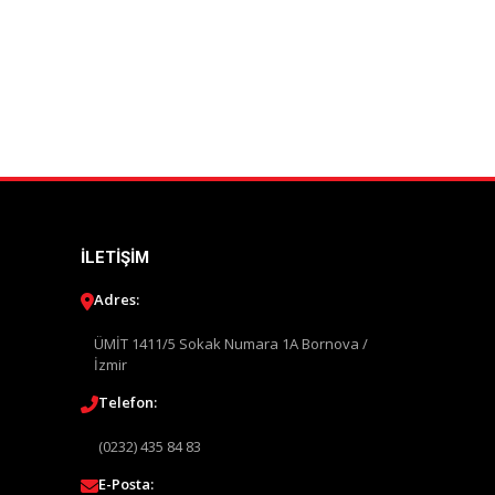
İLETIŞIM
Adres:
ÜMİT 1411/5 Sokak Numara 1A Bornova /
İzmir
Telefon:
(0232) 435 84 83
E-Posta: