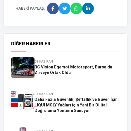
HABERI PAYLAŞ:
DIĞER HABERLER
08 HAZİRAN
BC Vision Egemot Motorsport, Bursa'da
Zirveye Ortak Oldu
03 HAZİRAN
Daha Fazla Güvenlik, Şeffaflık ve Güven İçin:
LIQUI MOLY Yağları İçin Yeni Bir Dijital
Doğrulama Yöntemi Sunuyor
03 HAZİRAN