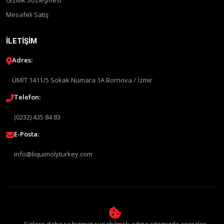
Mesafeli Satış
İLETIŞIM
Adres:
ÜMİT 1411/5 Sokak Numara 1A Bornova / İzmir
Telefon:
(0232) 435 84 83
E-Posta:
info@liquimolyturkey.com
© 2026 Liqui Moly Türkiye Distribütörü. Tüm Hakları Saklıdır.