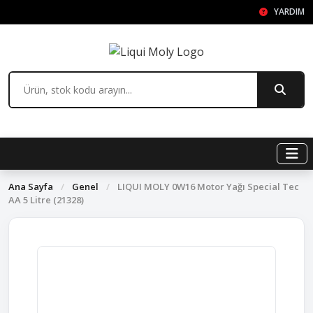
YARDIM
Ana Sayfa
/
Genel
/
LIQUI MOLY 0W16 Motor Yağı Special Tec
AA 5 Litre (21328)