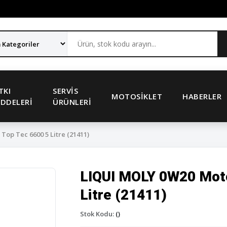
TKI
SERVIS
MOTOSIKLET
HABERLER
DDELERI
ÜRÜNLERI
op Tec 6600 5 Litre (21411)
LIQUI MOLY 0W20 Moto
Litre (21411)
Stok Kodu:
()