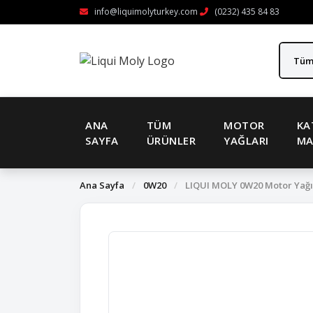
info@liquimolyturkey.com
(0232) 435 84 83
ANA
TÜM
MOTOR
KA
SAYFA
ÜRÜNLER
YAĞLARI
MA
Ana Sayfa
/
0W20
/
LIQUI MOLY 0W20 Motor Yağı T