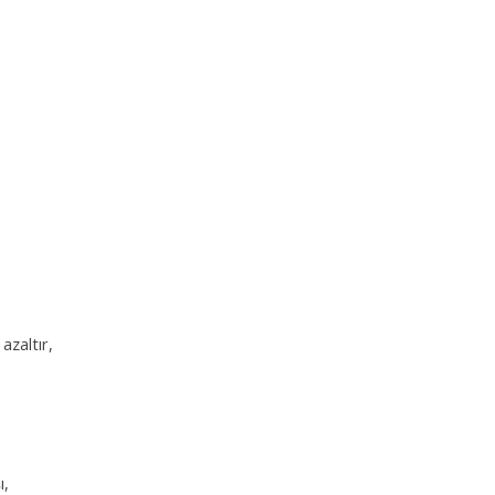
azaltır,
ı,