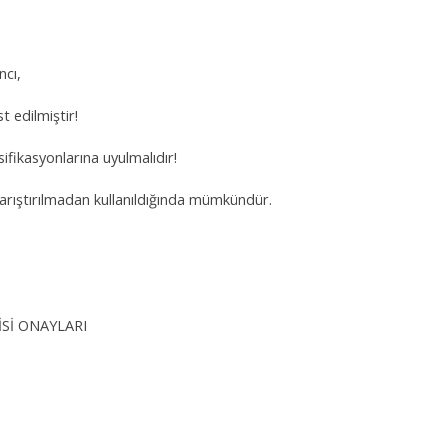
ncı,
t edilmiştir!
esifikasyonlarına uyulmalıdır!
karıştırılmadan kullanıldığında mümkündür.
İSİ ONAYLARI