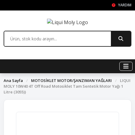
YARDIM
Ana Sayfa
/
MOTOSİKLET MOTOR/ŞANZIMAN YAĞLARI
/
LIQUI
MOLY 10W40 4T Off Road Motosiklet Tam Sentetik Motor Yağı 1
Litre (3055))