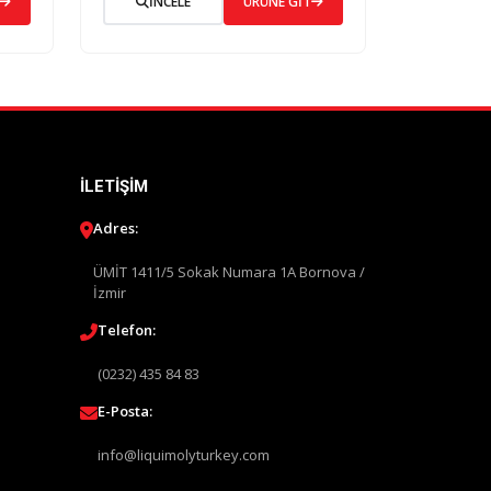
İNCELE
ÜRÜNE GİT
İLETIŞIM
Adres:
ÜMİT 1411/5 Sokak Numara 1A Bornova /
İzmir
Telefon:
(0232) 435 84 83
E-Posta:
info@liquimolyturkey.com