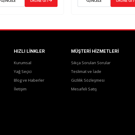
İNCELE
ÜRÜNE GİT
İNCELE
ÜRÜNE GİT
HIZLI LINKLER
MÜŞTERI HIZMETLERI
Kurumsal
Sıkça Sorulan Sorular
Yağ Seçici
Teslimat ve İade
Blog ve Haberler
Gizlilik Sözleşmesi
İletişim
Mesafeli Satış