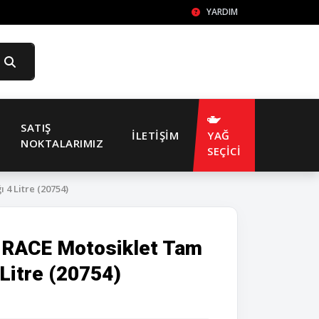
YARDIM
SATIŞ
İLETIŞIM
YAĞ
NOKTALARIMIZ
SEÇİCİ
4 Litre (20754)
 RACE Motosiklet Tam
Litre (20754)