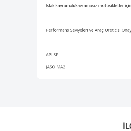
Islak kavramalı/kavramasız motosikletler içi
Performans Seviyeleri ve Araç Üreticisi Onay
API SP
JASO MA2
İ