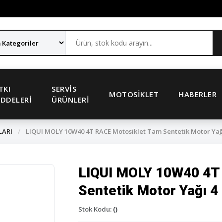
TKI
SERVIS
MOTOSIKLET
HABERLER
DDELERI
ÜRÜNLERI
LARI
/
LIQUI MOLY 10W40 4T RACE Motosiklet Tam Sentetik Motor Yağı 
LIQUI MOLY 10W40 4T
Sentetik Motor Yağı 4 
Stok Kodu:
()