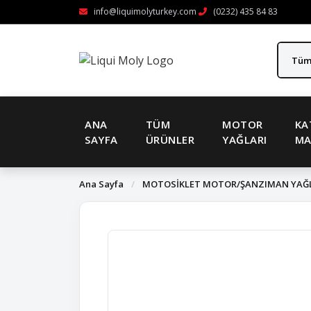
info@liquimolyturkey.com
(0232) 435 84 83
ANA
TÜM
MOTOR
KA
SAYFA
ÜRÜNLER
YAĞLARI
MA
Ana Sayfa
/
MOTOSİKLET MOTOR/ŞANZIMAN YAĞ