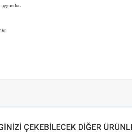
n uygundur.
ları
LGINIZI ÇEKEBILECEK DIĞER ÜRÜNL