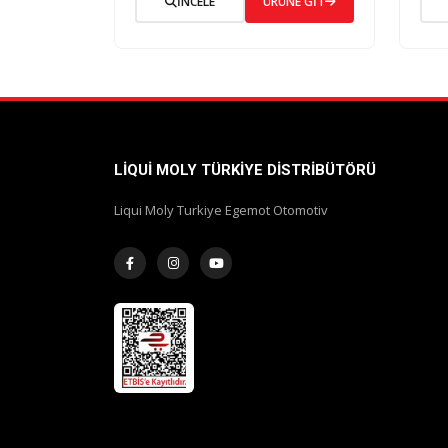
İNCELE
ÜRÜNE GİT
LIQUI MOLY TÜRKIYE DISTRIBÜTÖRÜ
Liqui Moly Turkiye Egemot Otomotiv