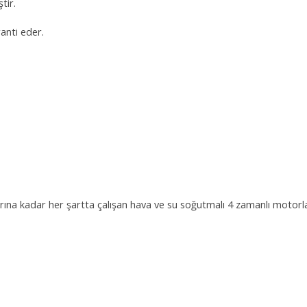
tir.
anti eder.
na kadar her şartta çalışan hava ve su soğutmalı 4 zamanlı motorlar i