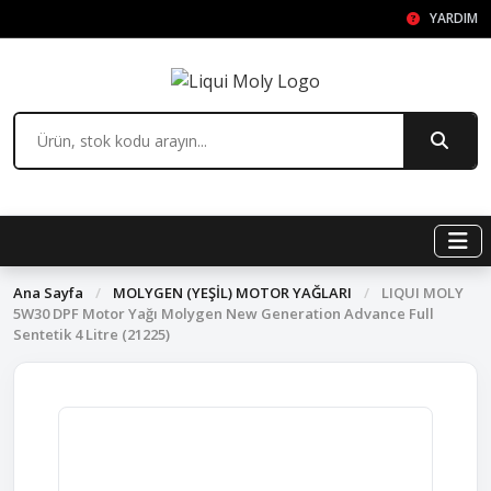
YARDIM
Ana Sayfa
/
MOLYGEN (YEŞİL) MOTOR YAĞLARI
/
LIQUI MOLY
5W30 DPF Motor Yağı Molygen New Generation Advance Full
Sentetik 4 Litre (21225)