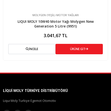
MOLYGEN (YEŞİL) MOTOR YAĞLARI
LIQUI MOLY 10W40 Motor Yağı Molygen New
Generation 5 Litre (9951)
3.041,67 TL
İNCELE
ÜRÜNE GİT
LIQUI MOLY TÜRKIYE DISTRIBÜTÖRÜ
Liqui Moly Turkiye Egemot Otomotiv