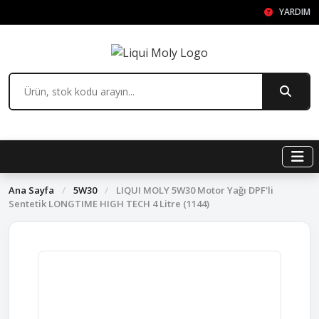
YARDIM
Ana Sayfa
/
5W30
/
LIQUI MOLY 5W30 Motor Yağı DPF'li
Sentetik LONGTIME HIGH TECH 4 Litre (1144)