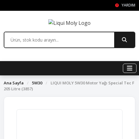
YARDIM
Ana Sayfa
/
5W30
/
LIQUI MOLY 5W30 Motor Yağı Special Tec F
205 Litre (3857)