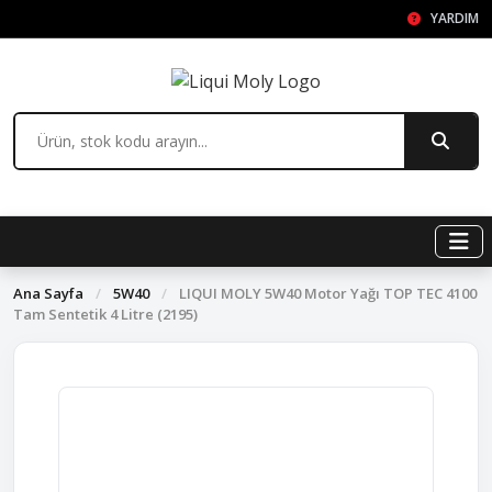
YARDIM
Ana Sayfa
/
5W40
/
LIQUI MOLY 5W40 Motor Yağı TOP TEC 4100
Tam Sentetik 4 Litre (2195)