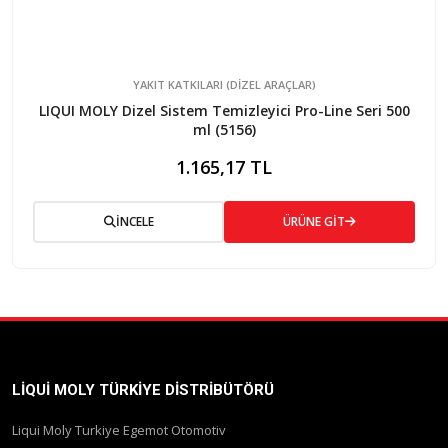
YAKIT KATKILARI (DIZEL ARAÇLAR)
LIQUI MOLY Dizel Sistem Temizleyici Pro-Line Seri 500
ml (5156)
1.165,17 TL
İNCELE
ÜRÜNE GİT
LIQUI MOLY TÜRKIYE DISTRIBÜTÖRÜ
Liqui Moly Turkiye Egemot Otomotiv