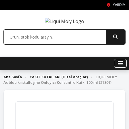
YARDIM
Ana Sayfa
/
YAKIT KATKILARI (Dizel Araçlar)
/
LIQUI MOLY
Adblue kristalleşme Önleyici Konsantre Katkı 100 ml (21801)