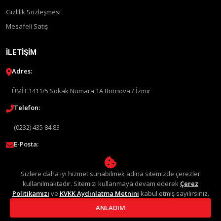
Gizlilik Sözleşmesi
Mesafeli Satış
İLETIŞIM
Adres:
ÜMİT 1411/5 Sokak Numara 1A Bornova / İzmir
Telefon:
(0232) 435 84 83
E-Posta:
info@liquimolyturkey.com
Sizlere daha iyi hizmet sunabilmek adına sitemizde çerezler
kullanılmaktadır. Sitemizi kullanmaya devam ederek
Çerez
Politikamızı
ve
KVKK Aydınlatma Metnini
kabul etmiş sayılırsınız.
ANLADIM
© 2026 Liqui Moly Türkiye Distribütörü. Tüm Hakları Saklıdır.