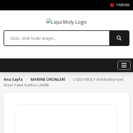
YARDIM
Ana Sayfa
/
MARINE ÜRÜNLERİ
/
LIQUI MOLY Antibakteriyel
Dizel Yakıt Katkısı (2368)