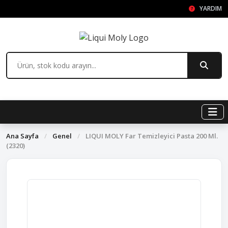
YARDIM
Ana Sayfa
/
Genel
/
LIQUI MOLY Far Temizleyici Pasta 200 Ml.
(2320)