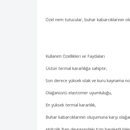
Özel nem tutucular, buhar kabarcıklarının o
Kullanım Özellikleri ve Faydaları
Üstün termal kararlılığa sahiptir,
Son derece yüksek ıslak ve kuru kaynama nok
Olağanüstü elastomer uyumluluğu,
En yüksek termal kararlılık,
Buhar kabarcıklarının oluşumuna karşı olağ
Hidrolik fren devresindeki tüm hareketli bil