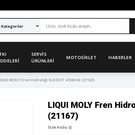
TKI
SERVIS
MOTOSIKLET
HABERLER
DDELERI
ÜRÜNLERI
IQUI MOLY Fren Hidroliği SL6 DOT 4 500 ml (21167)
LIQUI MOLY Fren Hidro
(21167)
Stok Kodu:
()