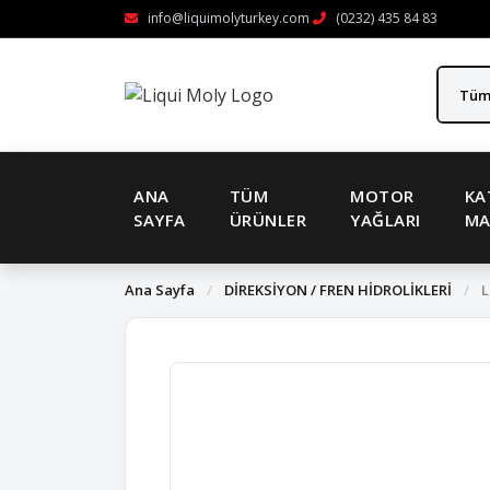
info@liquimolyturkey.com
(0232) 435 84 83
ANA
TÜM
MOTOR
KA
SAYFA
ÜRÜNLER
YAĞLARI
MA
Ana Sayfa
/
DİREKSİYON / FREN HİDROLİKLERİ
/
L