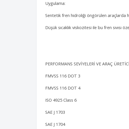
Uygulama:
Sentetik fren hidroliği öngörülen araçlarda h
Düşük sıcaklık viskozitesi ile bu fren sıvısı
PERFORMANS SEVİYELERİ VE ARAÇ ÜRETİC
FMVSS 116 DOT 3
FMVSS 116 DOT 4
ISO 4925 Class 6
SAE J 1703
SAE J 1704