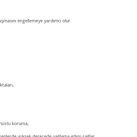
luşmasını engellemeye yardımcı olur.
taları,
anüstü koruma,
eşenlerde yüksek derecede yağlama etkisi sağlar,