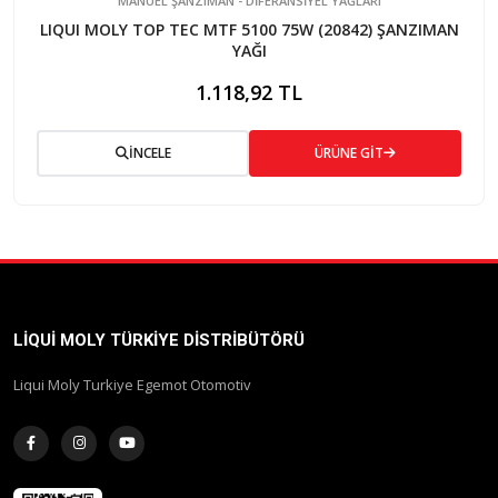
MANUEL ŞANZIMAN - DİFERANSİYEL YAĞLARI
LIQUI MOLY TOP TEC MTF 5100 75W (20842) ŞANZIMAN
YAĞI
1.118,92 TL
İNCELE
ÜRÜNE GİT
LIQUI MOLY TÜRKIYE DISTRIBÜTÖRÜ
Liqui Moly Turkiye Egemot Otomotiv