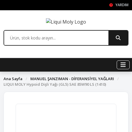
YARDIM
Ana Sayfa
/
MANUEL ŞANZIMAN - DİFERANSİYEL YAĞLARI
/
LIQUI MOLY Hypoid Dişli Yağı (GL5) SAE 85W90 LS (1410)