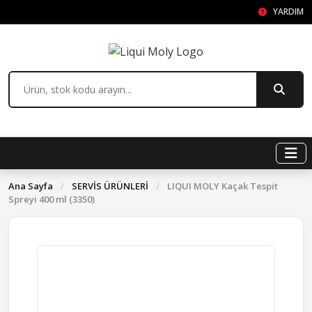
YARDIM
Ana Sayfa
/
SERVİS ÜRÜNLERİ
/
LIQUI MOLY Kaçak Tespit
Spreyi 400 ml (3350)