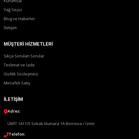
Kurumsal
Yağ Seçici
Blog ve Haberler
İletişim
MÜŞTERI HIZMETLERI
Sıkça Sorulan Sorular
Teslimat ve İade
Gizlilik Sözleşmesi
Mesafeli Satış
İLETIŞIM
Adres:
ÜMİT 1411/5 Sokak Numara 1A Bornova / İzmir
Telefon: