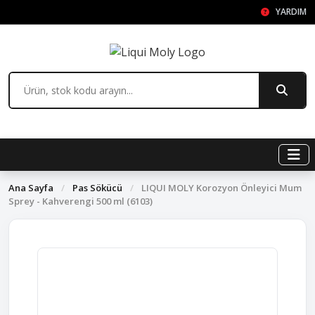
YARDIM
Ana Sayfa
/
Pas Sökücü
/
LIQUI MOLY Korozyon Önleyici Mum
Sprey - Kahverengi 500 ml (6103)