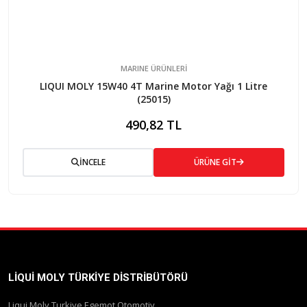
MARINE ÜRÜNLERİ
LIQUI MOLY 15W40 4T Marine Motor Yağı 1 Litre
(25015)
490,82 TL
İNCELE
ÜRÜNE GİT
LIQUI MOLY TÜRKIYE DISTRIBÜTÖRÜ
Liqui Moly Turkiye Egemot Otomotiv