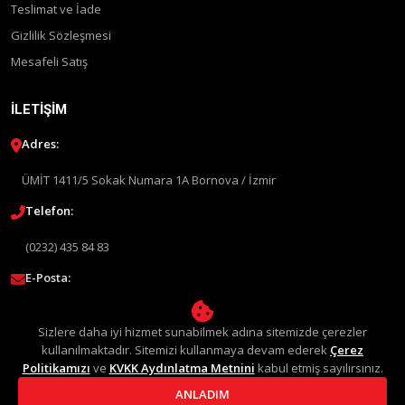
Teslimat ve İade
Gizlilik Sözleşmesi
Mesafeli Satış
İLETIŞIM
Adres:
ÜMİT 1411/5 Sokak Numara 1A Bornova / İzmir
Telefon:
(0232) 435 84 83
E-Posta:
info@liquimolyturkey.com
Sizlere daha iyi hizmet sunabilmek adına sitemizde çerezler
kullanılmaktadır. Sitemizi kullanmaya devam ederek
Çerez
Politikamızı
ve
KVKK Aydınlatma Metnini
kabul etmiş sayılırsınız.
ANLADIM
© 2026 Liqui Moly Türkiye Distribütörü. Tüm Hakları Saklıdır.