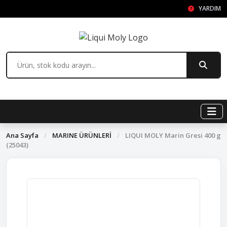
YARDIM
Ana Sayfa
/
MARINE ÜRÜNLERİ
/
LIQUI MOLY Marin Gresi 400 g
(25043)