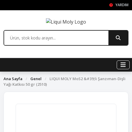
YARDIM
Ana Sayfa
/
Genel
/
LIQUI MOLY MoS2 &#39;li Şanzıman-Dişli
Yağı Katkısı 50 gr (2510)