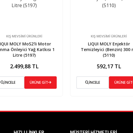
KIŞ MEVSİMİ ÜRÜNLERİ
KIŞ MEVSİMİ ÜRÜNLERİ
IQUI MOLY MoS2'li Motor
LIQUI MOLY Enjektör
ınma Önleyici Yağ Katkısı 1
Temizleyici (Benzin) 300 
Litre (5197)
(5110)
2.499,88 TL
592,17 TL
İNCELE
ÜRÜNE GİT
İNCELE
ÜRÜNE GİT
HIZLI LINKLER
MÜŞTERI HIZMETLERI