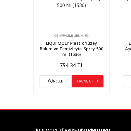
KIŞ MEVSİMİ ÜRÜNLERİ
LIQUI MOLY Plastik Yüzey
L
Bakım ve Temizleyici Sprey 500
Aş
ml (1536)
754,34 TL
İNCELE
ÜRÜNE GİT
LIQUI MOLY TÜRKIYE DISTRIBÜTÖRÜ