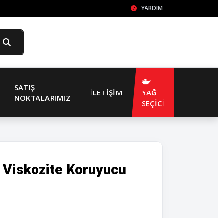
YARDIM
SATIŞ
İLETIŞIM
YAĞ
NOKTALARIMIZ
SEÇİCİ
 Viskozite Koruyucu