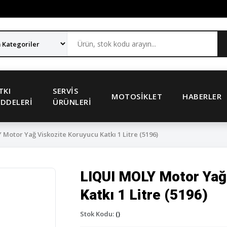
TKI
SERVIS
MOTOSIKLET
HABERLER
DDELERI
ÜRÜNLERI
Motor Yağ Viskozite Koruyucu Katkı 1 Litre (5196)
LIQUI MOLY Motor Yağ
Katkı 1 Litre (5196)
Stok Kodu:
()