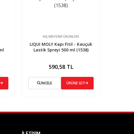
KIŞ MEVSİMİ ÜRÜNLERİ
LIQUI MOLY Kapı Fitil - Kauçuk
ml
Lastik Spreyi 500 ml (1538)
590,58 TL
İNCELE
ÜRÜNE GİT
İLETIŞIM