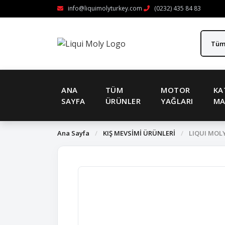
info@liquimolyturkey.com
(0232) 435 84 83
ANA
TÜM
MOTOR
KA
SAYFA
ÜRÜNLER
YAĞLARI
MA
Ana Sayfa
/
KIŞ MEVSİMİ ÜRÜNLERİ
/
LIQUI MOLY 