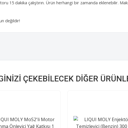
otoru 15 dakika çalıştırın. Ürün herhangi bir zamanda eklenebilir. 
.
n değildir!
LGINIZI ÇEKEBILECEK DIĞER ÜRÜNL