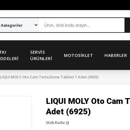
TKI
SERVIS
MOTOSIKLET
HABERLER
DDELERI
ÜRÜNLERI
LIQUI MOLY Oto Cam Temizleme Tableti 1 Adet (6925)
LIQUI MOLY Oto Cam T
Adet (6925)
Stok Kodu:
()