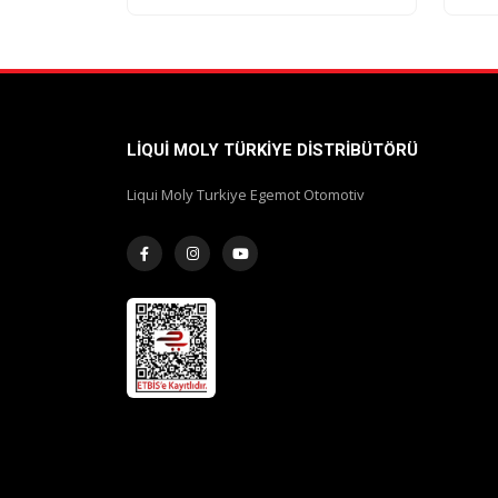
LIQUI MOLY TÜRKIYE DISTRIBÜTÖRÜ
Liqui Moly Turkiye Egemot Otomotiv