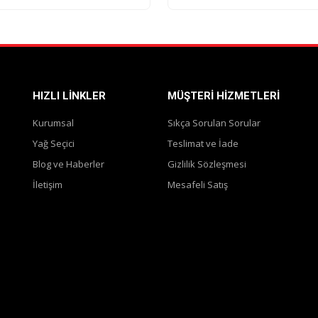
HIZLI LINKLER
MÜŞTERI HIZMETLERI
Kurumsal
Sıkça Sorulan Sorular
Yağ Seçici
Teslimat ve İade
Blog ve Haberler
Gizlilik Sözleşmesi
İletişim
Mesafeli Satış