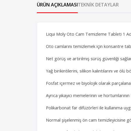
ÜRÜN AÇIKLAMASI
TEKNIK DETAYLAR
Liqui Moly Oto Cam Temizleme Tableti 1 A
Oto camlarını temizlemek için konsantre tab
Net görüş ve artırılmış sürüş güvenliği sağlar
Yağ birikintilerini, silikon kalıntılarını ve ölü b
Fosfat içermez ve biyolojik olarak parçalanab
Ayrıca yıkayıcı memelerinin ve hortumlarının k
Polikarbonat far difüzörleri ile kullanıma uy
Normal şişelenmiş ön cam temizleyicisine gör