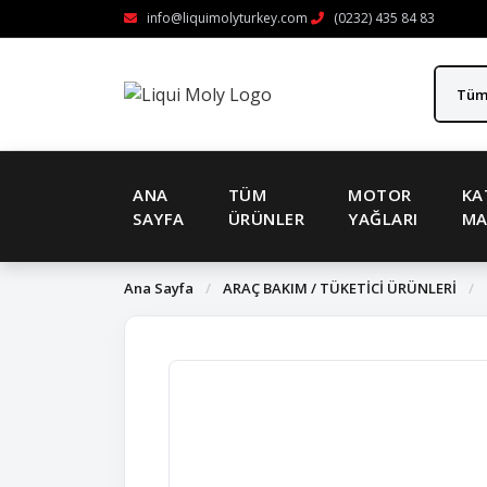
info@liquimolyturkey.com
(0232) 435 84 83
ANA
TÜM
MOTOR
KA
SAYFA
ÜRÜNLER
YAĞLARI
MA
Ana Sayfa
/
ARAÇ BAKIM / TÜKETİCİ ÜRÜNLERİ
/