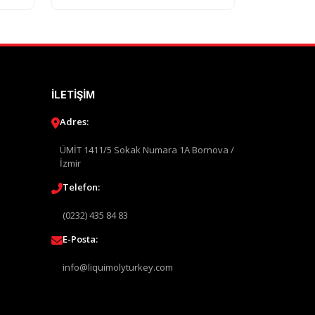
İLETIŞIM
Adres:
ÜMİT 1411/5 Sokak Numara 1A Bornova /
İzmir
Telefon:
(0232) 435 84 83
E-Posta:
info@liquimolyturkey.com