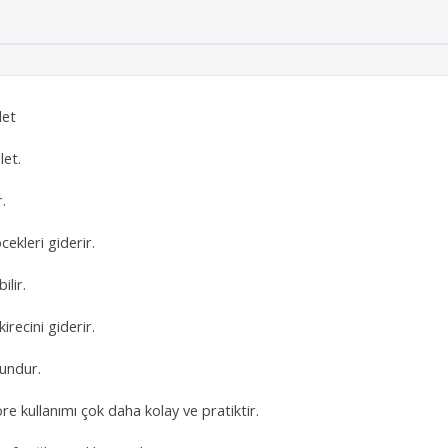
det
let.
.
öcekleri giderir.
ilir.
irecini giderir.
gundur.
e kullanımı çok daha kolay ve pratiktir.