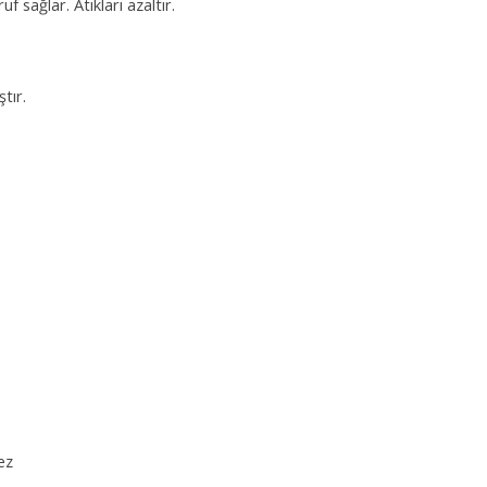
ruf sağlar. Atıkları azaltır.
tır.
ez