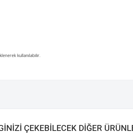
enerek kullanılabilir.
LGINIZI ÇEKEBILECEK DIĞER ÜRÜNL