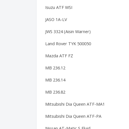
Isuzu ATF WSI
JASO 1A-LV
JWS 3324 (Aisin Warner)
Land Rover TYK 500050
Mazda ATF FZ
MB 236.12
MB 236.14
MB 236.82
Mitsubishi Dia Queen ATF-MA1
Mitsubishi Dia Queen ATF-PA
Nissan AT-Matic S Fluid