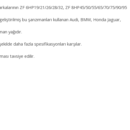
arkalarının ZF 6HP19/21/26/28/32, ZF 8HP45/50/55/65/70/75/90/95
 geliştirilmiş bu şanzımanları kullanan Audi, BMW, Honda Jaguar,
man yağıdır.
kilde daha fazla spesifikasyonları karşılar.
ası tavsiye edilir.