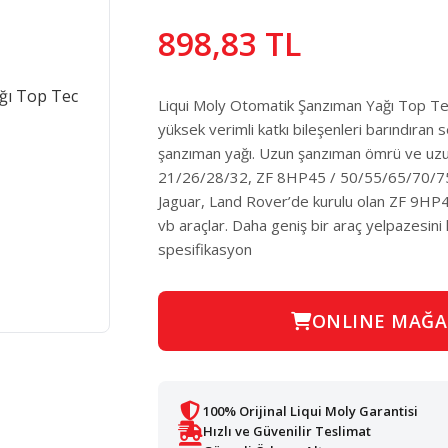
898,83 TL
Liqui Moly Otomatik Şanzıman Yağı Top 
yüksek verimli katkı bileşenleri barındıran s
şanzıman yağı. Uzun şanzıman ömrü ve uzun
21/26/28/32, ZF 8HP45 / 50/55/65/70/75/
Jaguar, Land Rover’de kurulu olan ZF 9HP48
vb araçlar. Daha geniş bir araç yelpazesini
spesifikasyon
ONLINE MAĞA
100% Orijinal Liqui Moly Garantisi
Hızlı ve Güvenilir Teslimat