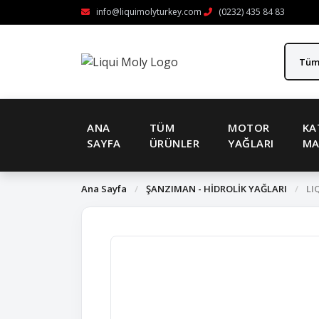
info@liquimolyturkey.com
(0232) 435 84 83
ANA
TÜM
MOTOR
KA
SAYFA
ÜRÜNLER
YAĞLARI
MA
Ana Sayfa
/
ŞANZIMAN - HİDROLİK YAĞLARI
/
LIQ