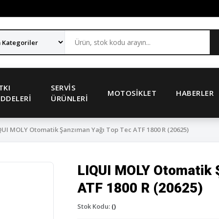
TKI
SERVIS
MOTOSIKLET
HABERLER
DDELERI
ÜRÜNLERI
UI MOLY Otomatik Şanzıman Yağı Top Tec ATF 1800 R (20625)
LIQUI MOLY Otomatik 
ATF 1800 R (20625)
Stok Kodu:
()