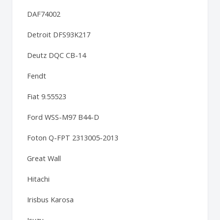
DAF74002
Detroit DFS93K217
Deutz DQC CB-14
Fendt
Fiat 9.55523
Ford WSS-M97 B44-D
Foton Q-FPT 2313005-2013
Great Wall
Hitachi
Irisbus Karosa