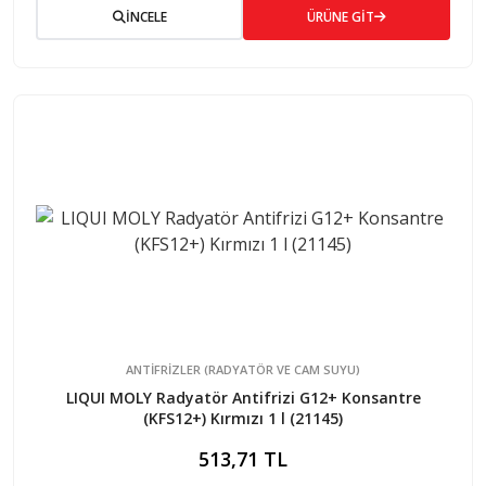
İNCELE
ÜRÜNE GİT
ANTIFRIZLER (RADYATÖR VE CAM SUYU)
LIQUI MOLY Radyatör Antifrizi G12+ Konsantre
(KFS12+) Kırmızı 1 l (21145)
513,71 TL