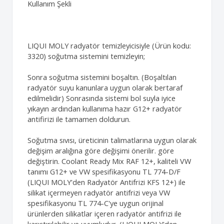
Kullanım Şekli
LIQUI MOLY radyatör temizleyicisiyle (Ürün kodu:
3320) soğutma sistemini temizleyin;
Sonra soğutma sistemini boşaltın. (Boşaltılan
radyatör suyu kanunlara uygun olarak bertaraf
edilmelidir) Sonrasında sistemi bol suyla iyice
yıkayın ardından kullanıma hazır G12+ radyatör
antifirizi ile tamamen doldurun.
Soğutma sıvısı, üreticinin talimatlarına uygun olarak
değişim aralığına göre değişimi önerilir. göre
değiştirin. Coolant Ready Mix RAF 12+, kaliteli VW
tanımı G12+ ve VW spesifikasyonu TL 774-D/F
(LIQUI MOLY'den Radyatör Antifrizi KFS 12+) ile
silikat içermeyen radyatör antifrizi veya VW
spesifikasyonu TL 774-C'ye uygun orijinal
ürünlerden silikatlar içeren radyatör antifrizi ile