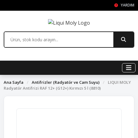
YARDIM
Ana Sayfa
/
Antifrizler (Radyatör ve Cam Suyu)
/
LIQUI MOLY
Radyatör Antifrizi RAF 12+ (G12+) Kırmızı 5 l (8810)