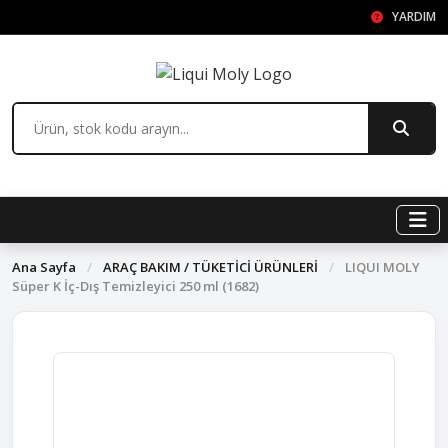
YARDIM
Ana Sayfa
/
ARAÇ BAKIM / TÜKETİCİ ÜRÜNLERİ
/
LIQUI MOLY
Süper K İç-Dış Temizleyici 250 ml (1682)