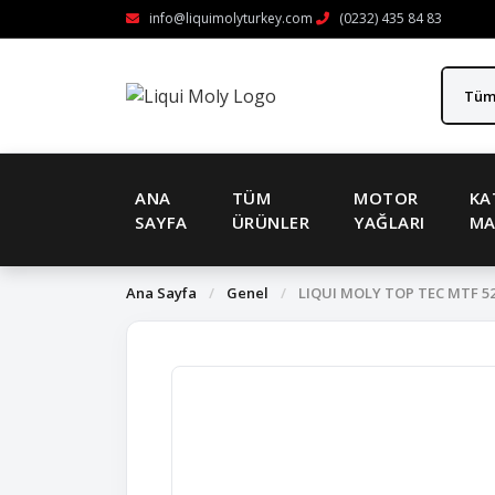
info@liquimolyturkey.com
(0232) 435 84 83
ANA
TÜM
MOTOR
KA
SAYFA
ÜRÜNLER
YAĞLARI
MA
Ana Sayfa
/
Genel
/
LIQUI MOLY TOP TEC MTF 52