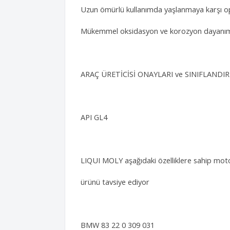
Uzun ömürlü kullanımda yaşlanmaya karşı op
Mükemmel oksidasyon ve korozyon dayanımı
ARAÇ ÜRETİCİSİ ONAYLARI ve SINIFLANDI
API GL4
LIQUI MOLY aşağıdaki özelliklere sahip moto
ürünü tavsiye ediyor
BMW 83 22 0 309 031