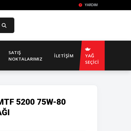
YARDIM
SATIŞ
İLETIŞIM
YAĞ
NOKTALARIMIZ
SEÇİCİ
MTF 5200 75W-80
AĞI