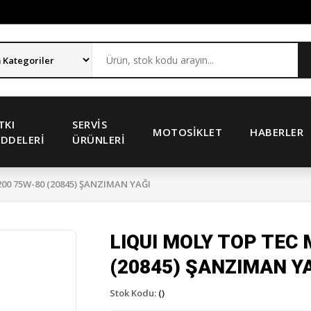
TKI
SERVIS
MOTOSIKLET
HABERLER
DDELERI
ÜRÜNLERI
00 75W-80 (20845) ŞANZIMAN YAĞI
LIQUI MOLY TOP TEC 
(20845) ŞANZIMAN Y
Stok Kodu:
()