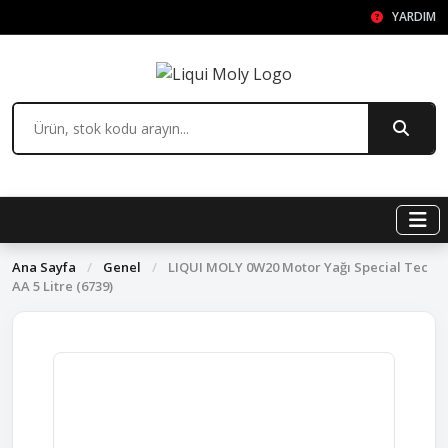
YARDIM
Ana Sayfa
/
Genel
/
LIQUI MOLY 0W20 Motor Yağı Special Tec
AA 5 Litre (6739)