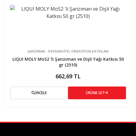
ŞANZIMAN - DİFERANSİYEL DİREKSİYON KATKILARI
LIQUI MOLY MoS2 'li Şanzıman ve Dişli Yağı Katkısı 50
gr (2510)
662,69 TL
İNCELE
ÜRÜNE GİT