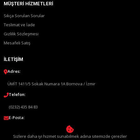
MÜŞTERI HIZMETLERI
Sıkça Sorulan Sorular
Teslimat ve İade
Gizlilik Sözleşmesi
Mesafeli Satış
İLETIŞIM
Adres:
ÜMİT 1411/5 Sokak Numara 1A Bornova / İzmir
Telefon:
(0232) 435 84 83
E-Posta:
info@liquimolyturkey.com
Sizlere daha iyi hizmet sunabilmek adına sitemizde çerezler