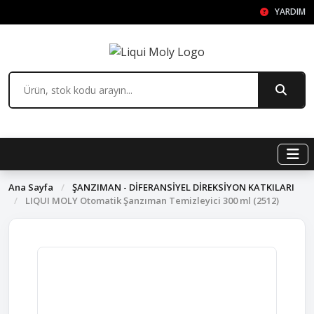
YARDIM
Ana Sayfa
/
ŞANZIMAN - DİFERANSİYEL DİREKSİYON KATKILARI
/
LIQUI MOLY Otomatik Şanzıman Temizleyici 300 ml (2512)