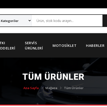
TKI
SERVIS
MOTOSIKLET
HABERLER
DDELERI
ÜRÜNLERI
TÜM ÜRÜNLER
Ana Sayfa
Mağaza
Tüm Ürünler