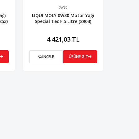
0W30
ağı
LIQUI MOLY 0W30 Motor Yağı
853)
Special Tec F 5 Litre (8903)
4.421,03 TL
İNCELE
ÜRÜNE GİT