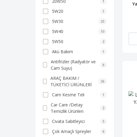
20W50
1
Y
5W20
1
5W30
25
5W40
10
5W50
2
Akü Bakım
1
Antifrizler (Radyatör ve
6
Cam Suyu)
ARAÇ BAKIM /
26
TÜKETİCİ ÜRÜNLERİ
Cam Kesme Teli
1
Car Care /Detay
2
Temizlik Ürünleri
Civata Sabitleyici
5
Çok Amaçlı Spreyler
6