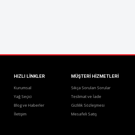
HIZLI LINKLER
MÜŞTERI HIZMETLERI
Kurumsal
Sıkça Sorulan Sorular
Yağ Seçici
Teslimat ve İade
Blog ve Haberler
Gizlilik Sözleşmesi
İletişim
Mesafeli Satış