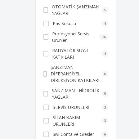
OTOMATİK ŞANZIMAN
5
YAĞLARI
Pas Sökücü
4
Profesyonel Servis
26
Ürünleri
RADYATÖR SUYU
4
KATKILARI
ŞANZIMAN -
DİFERANSİYEL
6
DİREKSİYON KATKILARI
ŞANZIMAN - HİDROLİK
5
YAĞLARI
SERVİS ÜRÜNLERİ
3
SİLAH BAKIM
3
ÜRÜNLERİ
Sıvı Conta ve Gresler
6