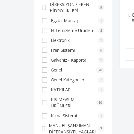
DİREKSİYON / FREN
9
HİDROLİKLERİ
LI
Egzoz Montajı
1
El Temizleme Ürünleri
2
Elektronik
1
Fren Sistemi
6
Galvaniz - Kaporta
1
Genel
70
Genel Kategoriler
2
KATKILAR
1
KIŞ MEVSİMİ
10
ÜRÜNLERİ
Klima Sistemi
4
MANUEL ŞANZIMAN -
7
DİFERANSİYEL YAĞLARI