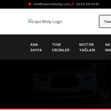
info@liquimolyturkey.com
(0232) 435 84 83
ANA
TÜM
MOTOR
KA
SAYFA
ÜRÜNLER
YAĞLARI
MA