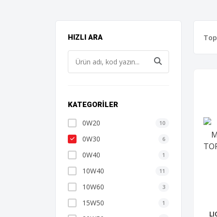
To
HIZLI ARA
KATEGORILER
0W20
10
0W30
6
0W40
1
10W40
11
10W60
3
15W50
1
L