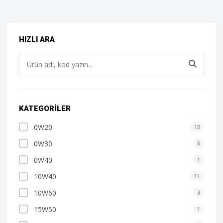
HIZLI ARA
KATEGORILER
0W20
10
0W30
6
0W40
1
10W40
11
10W60
3
15W50
1