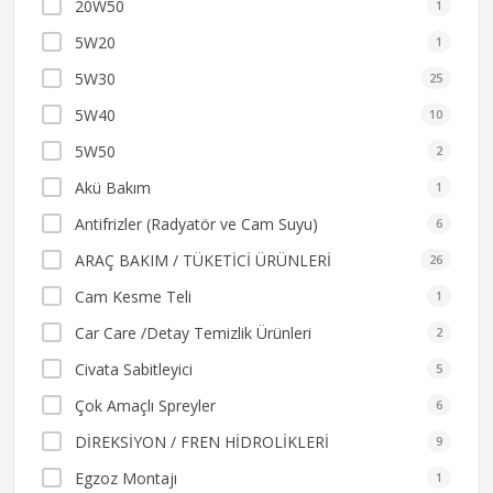
20W50
1
5W20
1
5W30
25
5W40
10
5W50
2
Akü Bakım
1
Antifrizler (Radyatör ve Cam Suyu)
6
ARAÇ BAKIM / TÜKETİCİ ÜRÜNLERİ
26
Cam Kesme Teli
1
Car Care /Detay Temizlik Ürünleri
2
Civata Sabitleyici
5
Çok Amaçlı Spreyler
6
DİREKSİYON / FREN HİDROLİKLERİ
9
Egzoz Montajı
1