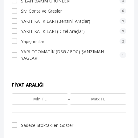
SİLAH BAKIM ÜRÜNLERİ
3
Sıvı Conta ve Gresler
6
YAKIT KATKILARI (Benzinli Araçlar)
9
YAKIT KATKILARI (Dizel Araçlar)
9
Yapıştırıcılar
2
YARI OTOMATİK (DSG / EDC) ŞANZIMAN
1
YAĞLARI
FIYAT ARALIĞI
-
Sadece Stoktakileri Göster