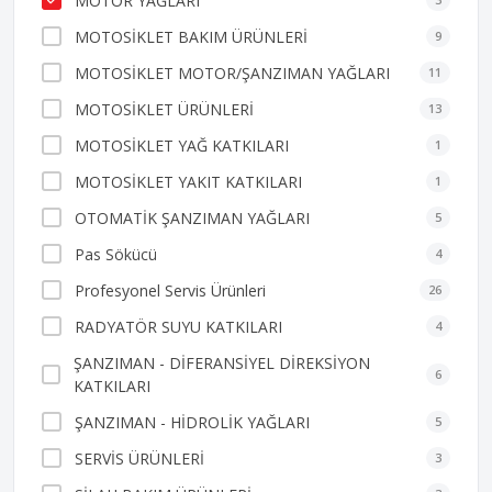
MOTOR YAĞLARI
MOTOSİKLET BAKIM ÜRÜNLERİ
9
MOTOSİKLET MOTOR/ŞANZIMAN YAĞLARI
11
MOTOSİKLET ÜRÜNLERİ
13
MOTOSİKLET YAĞ KATKILARI
1
MOTOSİKLET YAKIT KATKILARI
1
OTOMATİK ŞANZIMAN YAĞLARI
5
Pas Sökücü
4
Profesyonel Servis Ürünleri
26
RADYATÖR SUYU KATKILARI
4
ŞANZIMAN - DİFERANSİYEL DİREKSİYON
6
KATKILARI
ŞANZIMAN - HİDROLİK YAĞLARI
5
SERVİS ÜRÜNLERİ
3