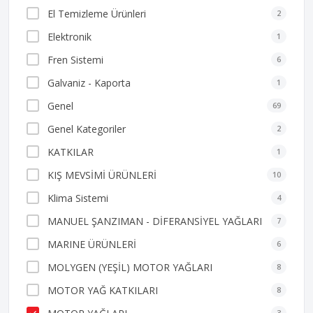
El Temizleme Ürünleri
2
Elektronik
1
Fren Sistemi
6
Galvaniz - Kaporta
1
Genel
69
Genel Kategoriler
2
KATKILAR
1
KIŞ MEVSİMİ ÜRÜNLERİ
10
Klima Sistemi
4
MANUEL ŞANZIMAN - DİFERANSİYEL YAĞLARI
7
MARINE ÜRÜNLERİ
6
MOLYGEN (YEŞİL) MOTOR YAĞLARI
8
MOTOR YAĞ KATKILARI
8
3