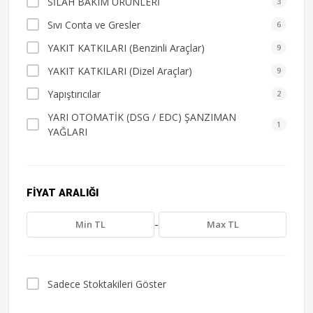
SİLAH BAKIM ÜRÜNLERİ
3
Sıvı Conta ve Gresler
6
YAKIT KATKILARI (Benzinli Araçlar)
9
YAKIT KATKILARI (Dizel Araçlar)
9
Yapıştırıcılar
2
YARI OTOMATİK (DSG / EDC) ŞANZIMAN
1
YAĞLARI
FIYAT ARALIĞI
-
Sadece Stoktakileri Göster