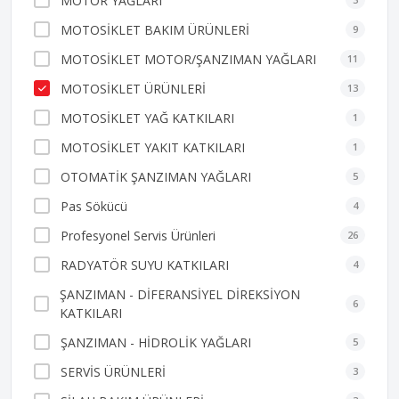
MOTOR YAĞLARI
MOTOSİKLET BAKIM ÜRÜNLERİ
9
MOTOSİKLET MOTOR/ŞANZIMAN YAĞLARI
11
MOTOSİKLET ÜRÜNLERİ
13
MOTOSİKLET YAĞ KATKILARI
1
MOTOSİKLET YAKIT KATKILARI
1
OTOMATİK ŞANZIMAN YAĞLARI
5
Pas Sökücü
4
Profesyonel Servis Ürünleri
26
RADYATÖR SUYU KATKILARI
4
ŞANZIMAN - DİFERANSİYEL DİREKSİYON
6
KATKILARI
ŞANZIMAN - HİDROLİK YAĞLARI
5
SERVİS ÜRÜNLERİ
3