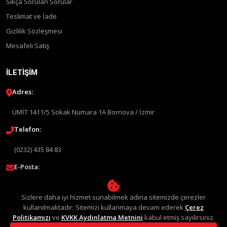
Sıkça Sorulan Sorular
Teslimat ve İade
Gizlilik Sözleşmesi
Mesafeli Satış
İLETIŞIM
Adres:
ÜMİT 1411/5 Sokak Numara 1A Bornova / İzmir
Telefon:
(0232) 435 84 83
E-Posta:
info@liquimolyturkey.com
Sizlere daha iyi hizmet sunabilmek adına sitemizde çerezler
kullanılmaktadır. Sitemizi kullanmaya devam ederek
Çerez
Politikamızı
ve
KVKK Aydınlatma Metnini
kabul etmiş sayılırsınız.