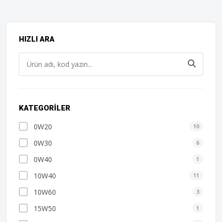
HIZLI ARA
KATEGORILER
0W20
10
0W30
6
0W40
1
10W40
11
10W60
3
15W50
1