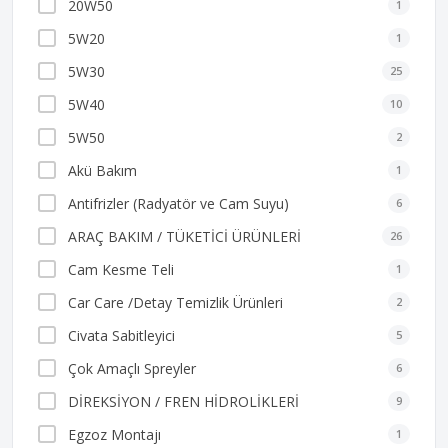
20W50
1
5W20
1
5W30
25
5W40
10
5W50
2
Akü Bakım
1
Antifrizler (Radyatör ve Cam Suyu)
6
ARAÇ BAKIM / TÜKETİCİ ÜRÜNLERİ
26
Cam Kesme Teli
1
Car Care /Detay Temizlik Ürünleri
2
Civata Sabitleyici
5
Çok Amaçlı Spreyler
6
DİREKSİYON / FREN HİDROLİKLERİ
9
Egzoz Montajı
1