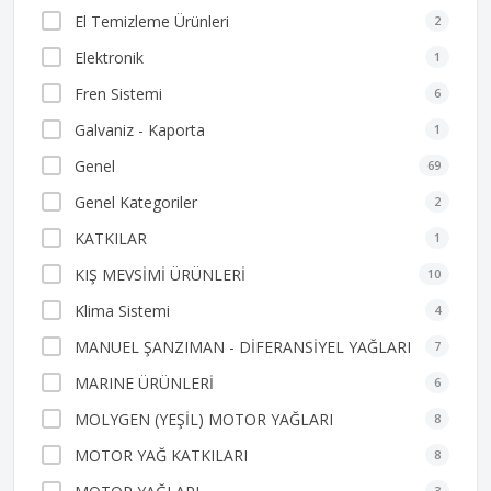
El Temizleme Ürünleri
2
Elektronik
1
Fren Sistemi
6
Galvaniz - Kaporta
1
Genel
69
Genel Kategoriler
2
KATKILAR
1
KIŞ MEVSİMİ ÜRÜNLERİ
10
Klima Sistemi
4
MANUEL ŞANZIMAN - DİFERANSİYEL YAĞLARI
7
MARINE ÜRÜNLERİ
6
MOLYGEN (YEŞİL) MOTOR YAĞLARI
8
MOTOR YAĞ KATKILARI
8
3