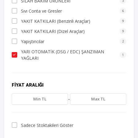
SİLAH BAKIM ÜRÜNLERİ
3
Sıvı Conta ve Gresler
6
YAKIT KATKILARI (Benzinli Araçlar)
9
YAKIT KATKILARI (Dizel Araçlar)
9
Yapıştırıcılar
2
YARI OTOMATİK (DSG / EDC) ŞANZIMAN
1
YAĞLARI
FIYAT ARALIĞI
-
Sadece Stoktakileri Göster