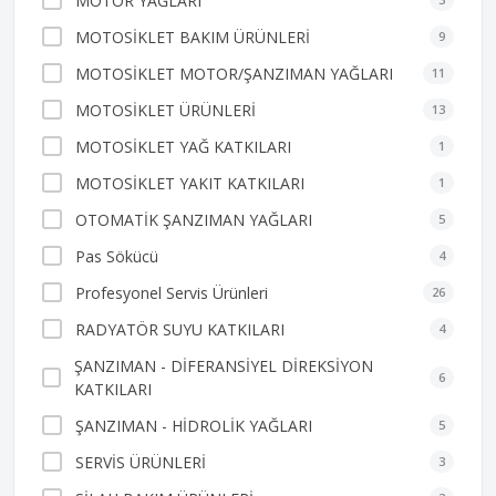
MOTOR YAĞLARI
MOTOSİKLET BAKIM ÜRÜNLERİ
9
MOTOSİKLET MOTOR/ŞANZIMAN YAĞLARI
11
MOTOSİKLET ÜRÜNLERİ
13
MOTOSİKLET YAĞ KATKILARI
1
MOTOSİKLET YAKIT KATKILARI
1
OTOMATİK ŞANZIMAN YAĞLARI
5
Pas Sökücü
4
Profesyonel Servis Ürünleri
26
RADYATÖR SUYU KATKILARI
4
ŞANZIMAN - DİFERANSİYEL DİREKSİYON
6
KATKILARI
ŞANZIMAN - HİDROLİK YAĞLARI
5
SERVİS ÜRÜNLERİ
3