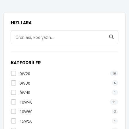
HIZLI ARA
KATEGORILER
0W20
10
0W30
6
0W40
1
10W40
11
10W60
3
15W50
1