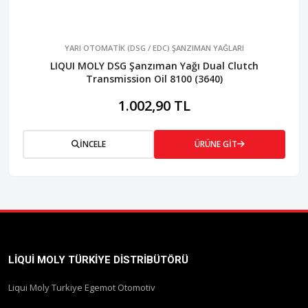
YARI OTOMATİK (DSG / EDC) ŞANZIMAN YAĞLARI
LIQUI MOLY DSG Şanzıman Yağı Dual Clutch
Transmission Oil 8100 (3640)
1.002,90 TL
İNCELE
ÜRÜNE GİT
LIQUI MOLY TÜRKIYE DISTRIBÜTÖRÜ
Liqui Moly Turkiye Egemot Otomotiv