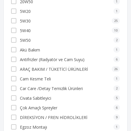
20W50
1
5W20
1
5W30
25
5W40
10
5W50
2
Akü Bakım
1
Antifrizler (Radyatör ve Cam Suyu)
6
ARAÇ BAKIM / TÜKETİCİ ÜRÜNLERİ
26
Cam Kesme Teli
1
Car Care /Detay Temizlik Ürünleri
2
Civata Sabitleyici
5
Çok Amaçlı Spreyler
6
DİREKSİYON / FREN HİDROLİKLERİ
9
Egzoz Montajı
1