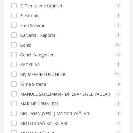
El Temizleme Ürünleri
2
Elektronik
1
Fren Sistemi
6
Galvaniz - Kaporta
1
Genel
69
Genel Kategoriler
2
KATKILAR
1
KIŞ MEVSİMİ ÜRÜNLERİ
10
Klima Sistemi
4
MANUEL ŞANZIMAN - DİFERANSİYEL YAĞLARI
7
MARINE ÜRÜNLERİ
6
MOLYGEN (YEŞİL) MOTOR YAĞLARI
8
MOTOR YAĞ KATKILARI
8
3