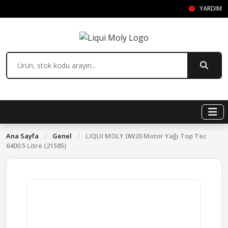
YARDIM
Ana Sayfa
/
Genel
/
LIQUI MOLY 0W20 Motor Yağı Top Tec
6400 5 Litre (21585)