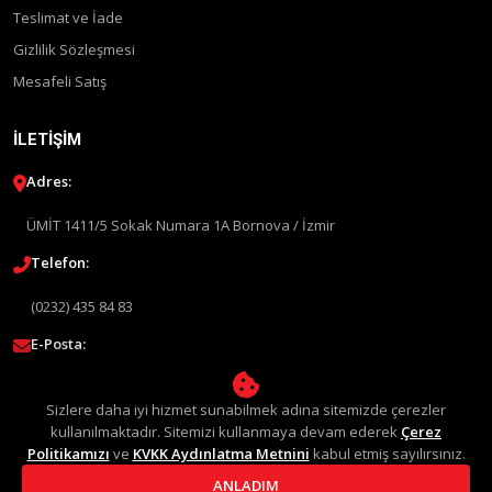
Teslimat ve İade
Gizlilik Sözleşmesi
Mesafeli Satış
İLETIŞIM
Adres:
ÜMİT 1411/5 Sokak Numara 1A Bornova / İzmir
Telefon:
(0232) 435 84 83
E-Posta:
info@liquimolyturkey.com
Sizlere daha iyi hizmet sunabilmek adına sitemizde çerezler
kullanılmaktadır. Sitemizi kullanmaya devam ederek
Çerez
Politikamızı
ve
KVKK Aydınlatma Metnini
kabul etmiş sayılırsınız.
ANLADIM
© 2026 Liqui Moly Türkiye Distribütörü. Tüm Hakları Saklıdır.