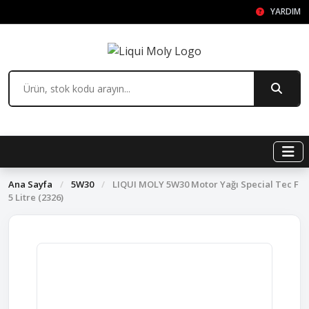
YARDIM
Ana Sayfa
/
5W30
/
LIQUI MOLY 5W30 Motor Yağı Special Tec F
5 Litre (2326)