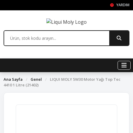
YARDIM
Ana Sayfa
/
Genel
/
LIQUI MOLY 5W30 Motor Yağı Top Tec
4410 1 Litre (21402)