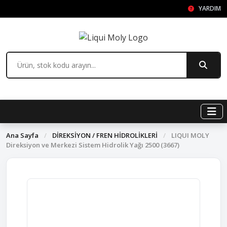
YARDIM
Ana Sayfa
/
DİREKSİYON / FREN HİDROLİKLERİ
/
LIQUI MOLY
Direksiyon ve Merkezi Sistem Hidrolik Yağı 2500 (3667)