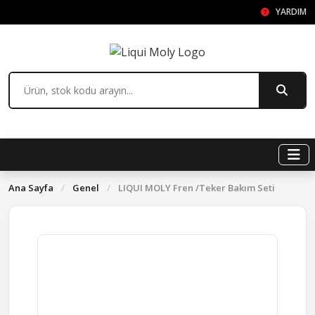
YARDIM
Ana Sayfa
/
Genel
/
LIQUI MOLY Fren /Teker Bakım Seti