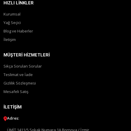
HIZLI LINKLER
Kurumsal
Yağ Seçici
Blog ve Haberler
İletişim
MÜŞTERI HIZMETLERI
Sıkça Sorulan Sorular
Teslimat ve İade
Gizlilik Sözleşmesi
Mesafeli Satış
İLETIŞIM
Adres:
ÜMİT 1411/5 Sokak Numara 1A Bornova / İzmir