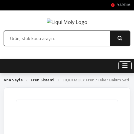
YARDIM
Ana Sayfa
/
Fren Sistemi
/
LIQUI MOLY Fren /Teker Bakım Seti