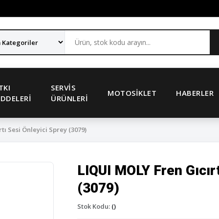
TKI
SERVIS
MOTOSIKLET
HABERLER
DDELERI
ÜRÜNLERI
ı Sesi Önleyici Sprey (3079)
LIQUI MOLY Fren Gıcırt
(3079)
Stok Kodu:
()