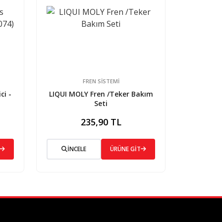
FREN SISTEMI
ci -
LIQUI MOLY Fren /Teker Bakım
Seti
235,90 TL
İNCELE
ÜRÜNE GİT