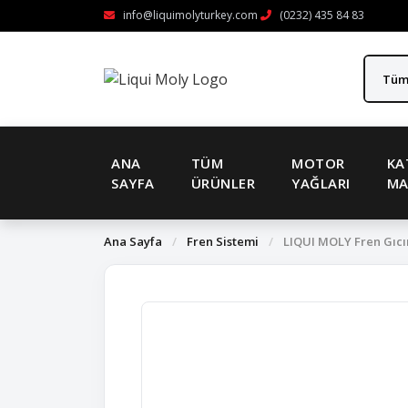
info@liquimolyturkey.com
(0232) 435 84 83
ANA
TÜM
MOTOR
KA
SAYFA
ÜRÜNLER
YAĞLARI
MA
Ana Sayfa
/
Fren Sistemi
/
LIQUI MOLY Fren Gıcırt