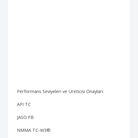
Performans Seviyeleri ve Üreticisi Onayları:
API TC
JASO FB
NMMA TC-W3®