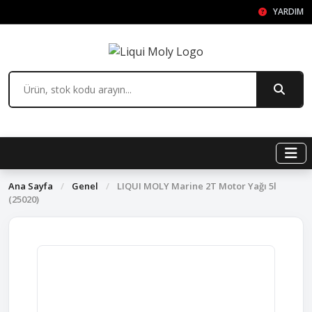
YARDIM
Ana Sayfa
/
Genel
/
LIQUI MOLY Marine 2T Motor Yağı 5l
(25020)