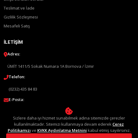
Teslimat ve İade
Gizlilik Sözleşmesi
Mesafeli Satış
İLETIŞIM
Adres:
ÜMİT 1411/5 Sokak Numara 1A Bornova / İzmir
Telefon:
(0232) 435 84 83
E-Posta:
info@liquimolyturkey.com
Sizlere daha iyi hizmet sunabilmek adına sitemizde çerezler
kullanılmaktadır. Sitemizi kullanmaya devam ederek
Çerez
Politikamızı
ve
KVKK Aydınlatma Metnini
kabul etmiş sayılırsınız.