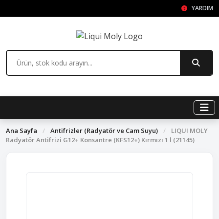
YARDIM
Ana Sayfa
/
Antifrizler (Radyatör ve Cam Suyu)
/
LIQUI MOLY
Radyatör Antifrizi G12+ Konsantre (KFS12+) Kırmızı 1 l (21145)