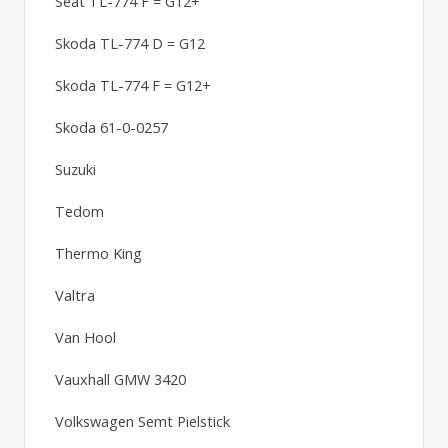
Seat TL-774 F = G12+
Skoda TL-774 D = G12
Skoda TL-774 F = G12+
Skoda 61-0-0257
Suzuki
Tedom
Thermo King
Valtra
Van Hool
Vauxhall GMW 3420
Volkswagen Semt Pielstick