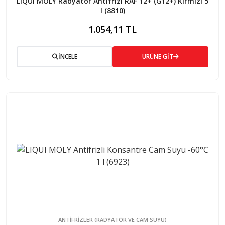
LIQUI MOLY Radyatör Antifrizi RAF 12+ (G12+) Kırmızı 5
l (8810)
1.054,11 TL
İNCELE
ÜRÜNE GİT
ANTIFRIZLER (RADYATÖR VE CAM SUYU)