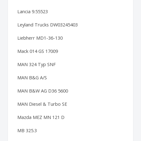
Lancia 9.55523
Leyland Trucks DW03245403
Liebherr MD1-36-130
Mack 014 GS 17009
MAN 324 Typ SNF
MAN B&G A/S
MAN B&W AG D36 5600
MAN Diesel & Turbo SE
Mazda MEZ MN 121 D
MB 325.3