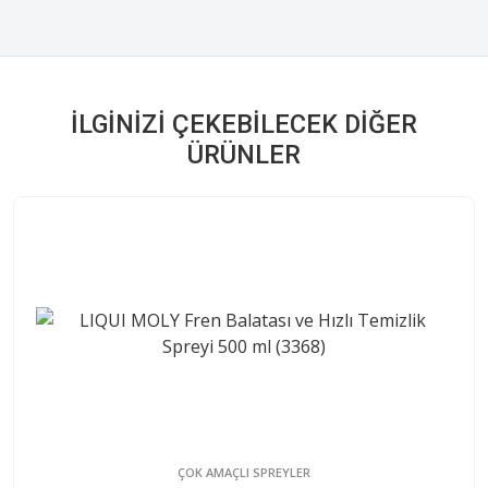
İLGINIZI ÇEKEBILECEK DIĞER
ÜRÜNLER
ÇOK AMAÇLI SPREYLER