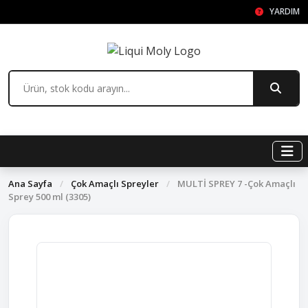
YARDIM
Ana Sayfa
/
Çok Amaçlı Spreyler
/
MULTİ SPREY 7 -Çok Amaçlı
Sprey 500 ml (3305)