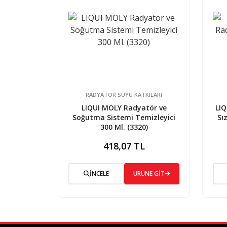
RADYATÖR SUYU KATKILARI
LIQUI MOLY Radyatör ve
LIQ
Soğutma Sistemi Temizleyici
Sı
300 Ml. (3320)
418,07 TL
İNCELE
ÜRÜNE GİT