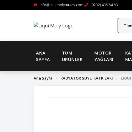
info@liquimolyturkey.com
(0232) 435 84 83
ANA
TÜM
MOTOR
KA
SAYFA
ÜRÜNLER
YAĞLARI
MA
Ana Sayfa
/
RADYATÖR SUYU KATKILARI
/
LIQUI 