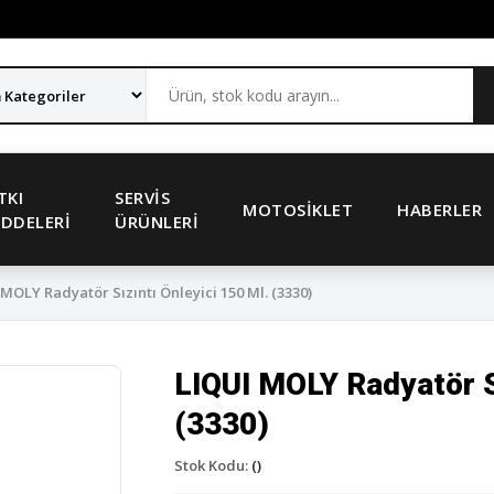
TKI
SERVIS
MOTOSIKLET
HABERLER
DDELERI
ÜRÜNLERI
MOLY Radyatör Sızıntı Önleyici 150 Ml. (3330)
LIQUI MOLY Radyatör Sı
(3330)
Stok Kodu:
()