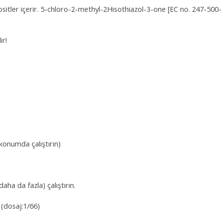
sitler içerir. 5-chloro-2-methyl-2Hisothiazol-3-one [EC no. 247-500
ir!
 konumda çalıştırın)
ha da fazla) çalıştırın.
. (dosaj:1/66)