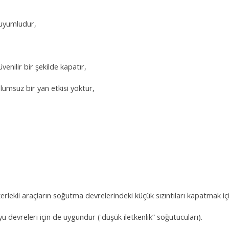
e uyumludur,
güvenilir bir şekilde kapatır,
umsuz bir yan etkisi yoktur,
kerlekli araçların soğutma devrelerindeki küçük sızıntıları kapatmak için
yu devreleri için de uygundur ('düşük iletkenlik” soğutucuları).