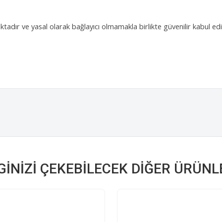
adır ve yasal olarak bağlayıcı olmamakla birlikte güvenilir kabul edile
LGINIZI ÇEKEBILECEK DIĞER ÜRÜNL