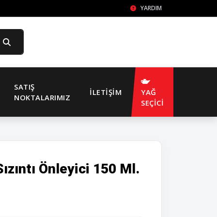
YARDIM
SATIŞ
İLETIŞIM
YAĞ
NOKTALARIMIZ
SEÇİCİ
zıntı Önleyici 150 Ml.