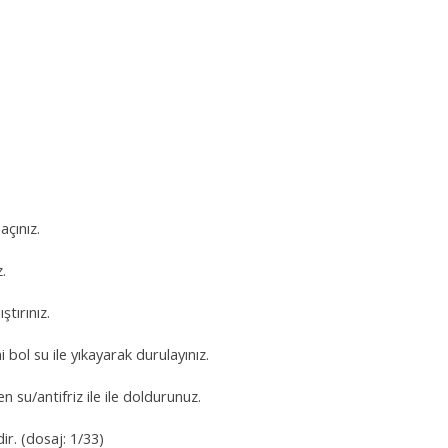
çınız.
.
tırınız.
bol su ile yıkayarak durulayınız.
n su/antifriz ile ile doldurunuz.
dir. (dosaj: 1/33)