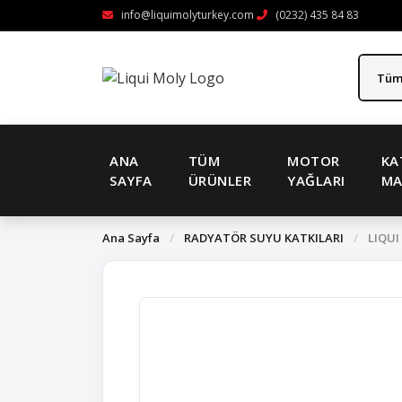
info@liquimolyturkey.com
(0232) 435 84 83
ANA
TÜM
MOTOR
KA
SAYFA
ÜRÜNLER
YAĞLARI
MA
Ana Sayfa
/
RADYATÖR SUYU KATKILARI
/
LIQUI 