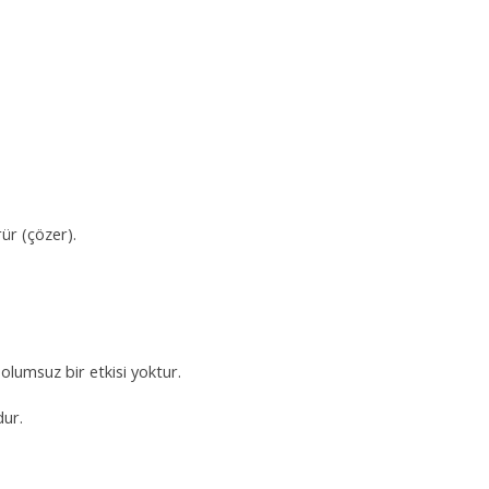
rür (çözer).
lumsuz bir etkisi yoktur.
dur.