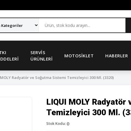
TKI
SERVIS
MOTOSIKLET
HABERLER
DDELERI
ÜRÜNLERI
MOLY Radyatör ve Soğutma Sistemi Temizleyici 300 Ml. (3320)
LIQUI MOLY Radyatör 
Temizleyici 300 Ml. (
Stok Kodu:
()