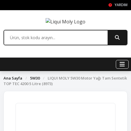
YARDIM
Ana Sayfa
/
5W30
/
LIQUI MOLY 5W30 Motor Yağı Tam Sentetik
TOP TEC 4200 5 Litre (8973)